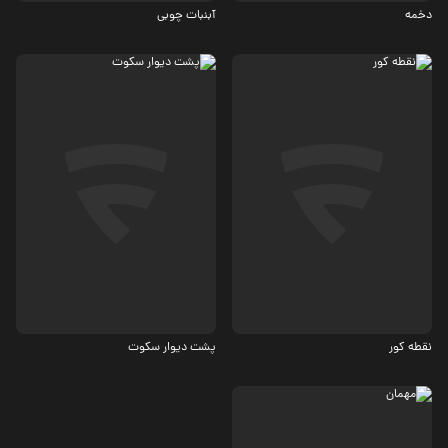
دخمه
آبنبات چوبی
درام، اجتماعی
درام
5.4
5.2
نقطه کور
پشت دیوار سکوت