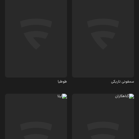
درام
درام
3.6
سمفونی تاریکی
طوطیا