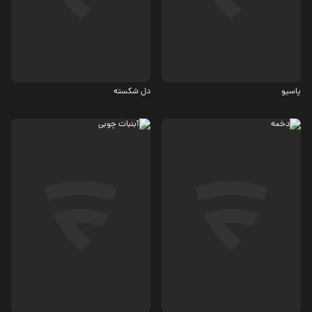
اجتماعی
درام
5.6
4.3
پاسیو
دل شکسته
ترسناک
درام، معمایی
4.3
4.2