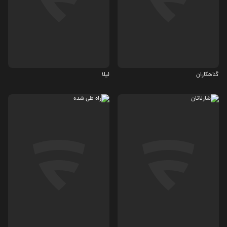
جنایی، معمایی
درام
7.5
5.7
گناهکاران
لیلا
اکشن، کمدی
درام