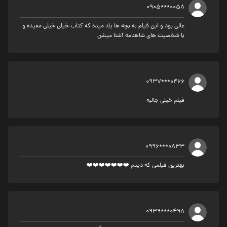
0905***0058
عالی بود و این فیلم به بچه ها یاد میده که کتاب خیلی خیلی مفیده و
با شخصیت های شاهنامه آشنا میشن
0937***0466
فیلم خیلی جالبه
0996***0833
بهترین فیلمی که دیدم ❤️❤️❤️❤️❤️❤️❤️
0939***0498