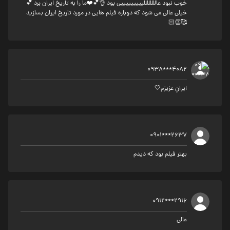
خوب نبود عاللللللللیییییییییی بود 👌💕❤️ما را به تاریخ ایران برد 💕
خیلی عالی می شود که دوباره فیلم هایی در مورد تاریخ ایران بسازید
🥰👏🏻
0938***4082
ایرانِ عزیزم🤍
0901***2637
بهتر فیلم بود که دیدم
0912***2916
عالی