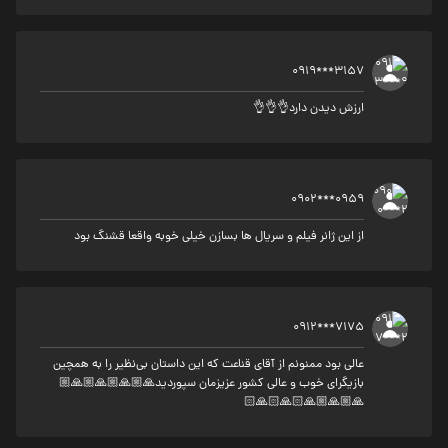
0919***3157
ارزش دیدن دارد👌👌👌
0902***0959
از این ژانر فیلم و سریال ها بسازن خیلی خوبه واقعا قشنگ بود
0912***7175
عالی بود ممنونم از آقای قناعت که این داستان بی‌نظیر را به همچین
بازیگرای خوب و عالی کشور عزیزمان سپوردید🙏🏼🙏🏼🙏🏼🙏🏼
🙏🏼🙏🏼🙏🏻🙏🏻🙏🏻