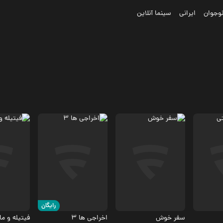
وجوان
ایرانی
سینما آنلاین
اکشن، درام
کمدی
کمدی
2.4
رایگان
سفر خوش
اخراجی ها 3
فیتیله و م