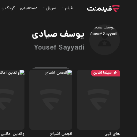
فیلم
سریال
دسته‌بندی
کودک و ن
یوسف صیادی
Yousef Sayyadi
سینما آنلاین
درام، کمدی
کمدی
مهیج، معمایی
های کپی
انجمن اشباح
والدین امانتی