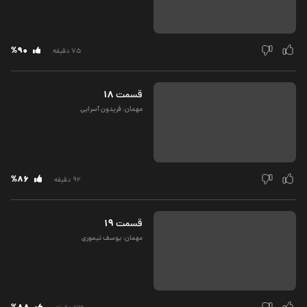
%90
75 دقیقه
18
قسمت‌
مهمان: فریدون آسرایی
%86
92 دقیقه
19
قسمت‌
مهمان: یوسف تیموری