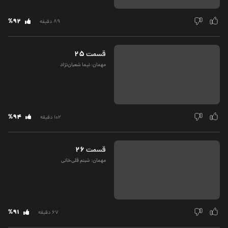
%92
89 دقیقه
25
قسمت‌
مهمان: نیما شعبان‌نژاد
%94
102 دقیقه
26
قسمت‌
مهمان: شبنم قلی‌خانی
%91
67 دقیقه