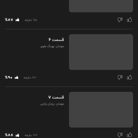
%87
95 دقیقه
6
قسمت‌
مهمان: بهرنگ علوی
%90
82 دقیقه
7
قسمت‌
مهمان: پژمان بازغی
%88
83 دقیقه