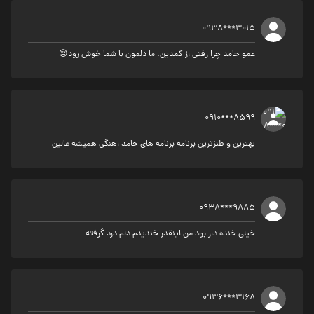
0938***3015
عمو حامد چرا رفتی از کمدین. ما دلمون با شما خوش رود😔
0910***8599
بهترین و طنزترین برنامه برنامه های حامد اهنگی همیشه عالین
0938***9885
خیلی خنده دار بود من اینقدر خندیدم دلم درد گرفته
0936***3168