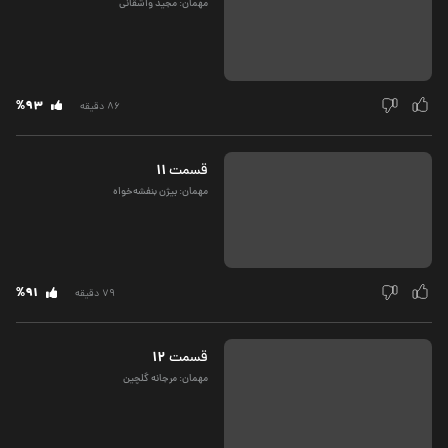
مهمان: مجید واشقانی
%93
86 دقیقه
11
قسمت‌
مهمان: بیژن بنفشه‌خواه
%91
79 دقیقه
12
قسمت‌
مهمان: مرجانه گلچین