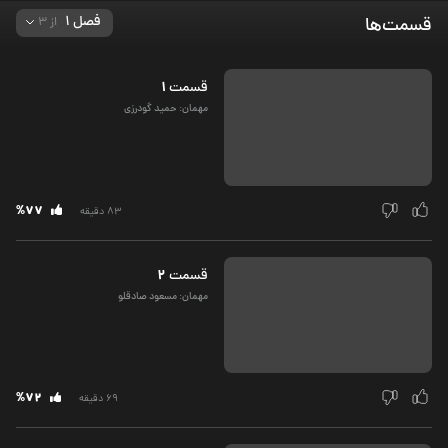
فصل‌ 1
قسمت‌ها
از
3
1
قسمت‌
مهمان: حمید گودرزی
%77
83 دقیقه
2
قسمت‌
مهمان: مسعود صادقلو
%72
69 دقیقه