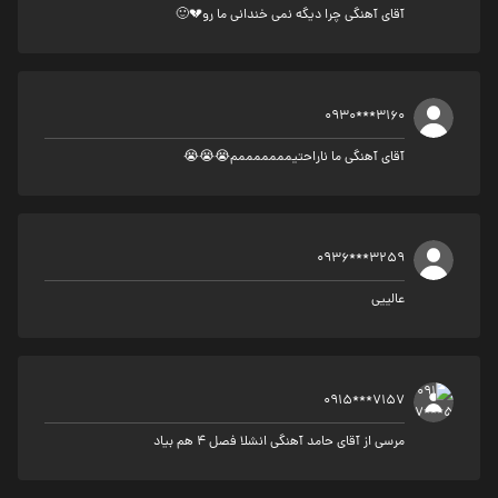
آقای آهنگی چرا دیگه نمی خندانی ما رو💔🙂
0930***3160
آقای آهنگی ما ناراحتیمممممممم😭😭😭
0936***3259
عالییی
0915***7157
مرسی از آقای حامد آهنگی انشلا فصل ۴ هم بیاد