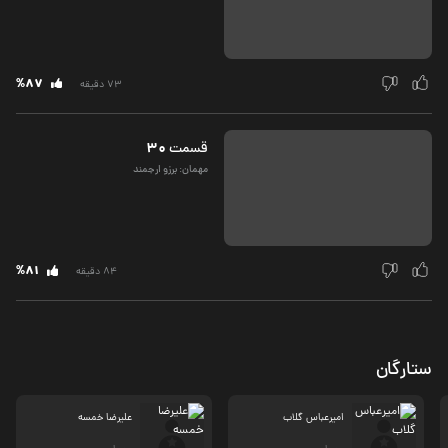
%87
73 دقیقه
30
قسمت‌
مهمان: برزو ارجمند
%81
84 دقیقه
ستارگان
امیرعباس گلاب
علیرضا خمسه