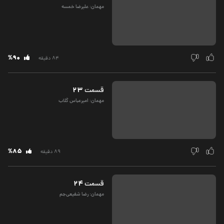
مهمان: علیرضا خمسه
%90
84 دقیقه
23
قسمت‌
مهمان: امیرعباس گلاب
%85
89 دقیقه
24
قسمت‌
مهمان: رضا شفیعی‌جم