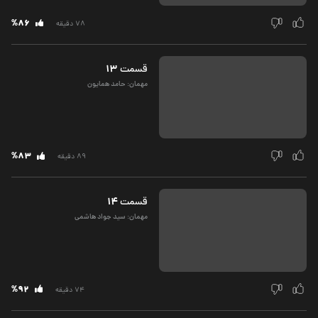
%86
78 دقیقه
13
قسمت‌
مهمان: حامد همایون
%83
89 دقیقه
14
قسمت‌
مهمان: سید جواد هاشمی
%92
74 دقیقه