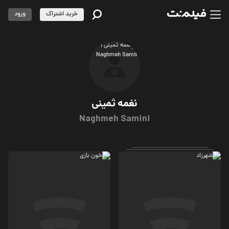
خرید اشتراک
ورود
نغمه ثمینی
Naghmeh Samini