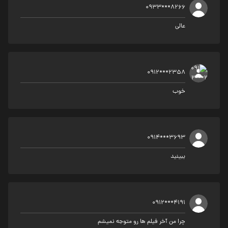
0933***8266
عالی
0912***2358
خوب
0914***3693
ببینید
0912***4191
چرا من آخر فیلم ها رو متوجه نمیشم