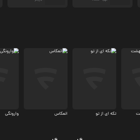
درام
درام
درام
.3
4.4
شت
تکه ای از تو
انعکاس
وارونگی