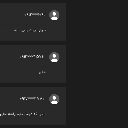
0912***1091
خیلی چرت و بی مزه
0912***4574
عالی
0917***4780
اونی که درنظر دارم باشه عالی