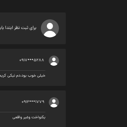
برای ثبت نظر ابتدا با
0917***5288
خیلی خوب بود،دم نیکی کریم
0912***1779
یکنواخت وغیر واقعی