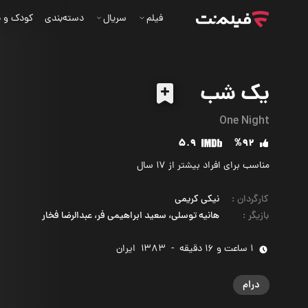
فیلم
سریال
دسته‌بندی
کودک و ن
یک شب
One Night
5.9
%92
مناسب برای افراد بیشتر از 17 سال
کارگردان
:
نیکی کریمی
بازیگر
:
هانیه توسلی، سعید ابراهیمی فر، عبدالرضا فخار
1 ساعت و 16 دقیقه
-
1383
‌ ایران
درام