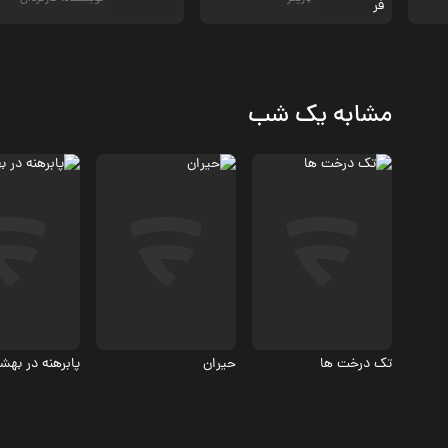
مشابه یک شب
درام
درام
درام
6.9
6.6
تک درخت ها
حیران
پابرهنه در به