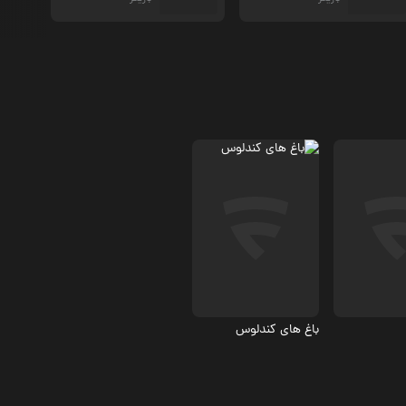
درام
6.7
6
باغ های کندلوس