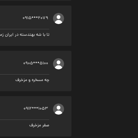
0915***2079
تا با شه بهتدسته در ایران زمینه و بس اول و.♧.1.¡
0905***5100
چه مسخره و مزخرف
0912***1053
صفر مزخرف