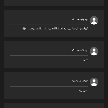
0911***3206
آرژانتین فوتبال رو برد اما فالکلند رو داد انگلیس رفت...😂
0911***3206
عالی
0913***6714
عالی بود