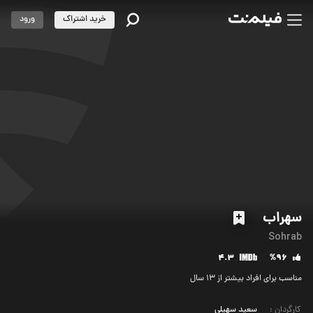
خرید اشتراک
ورود
سهراب
Sohrab
4.3
%96
مناسب برای افراد بیشتر از 13 سال
کارگردان
:
سعید سهیلی