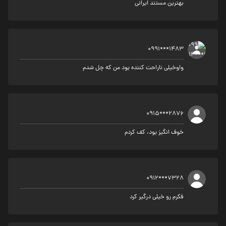
بهترین مستند ایرانی
0991***1483
واوخیلی ناراحت کننده بود من که چل شدم
0915***2876
خوف انگیز بود، کف کردم
0912***7328
فکرم رو خیلی درگیر کرد