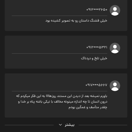
0912***2650
خیلی قشنگ داستان رو به تصویر کشیده بود
0912***5321
خیلی تلخ و دردناک
0917***5667
باورم نميشه بعد از ديدن اين مستند روزهاااا به اين فكر ميكردم كه
درون انسان تا چه اندازه ميتونه مخالف با نيكي باشه پناه بر خدا و
چقدر متأسف و غمگين بودم
بیشتر