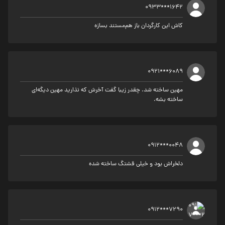
0933***1642
کاش این کارگردان باز هم‌مستند بسازه
0921***6089
مهین ساخته شد. چقدر زیبا گفت آخرش که نذارید مهین دیگه‌ای
ساخته بشه.
0912***0048
دلخراش بود و خیلی قشتگ ساخته شده
0912***7290