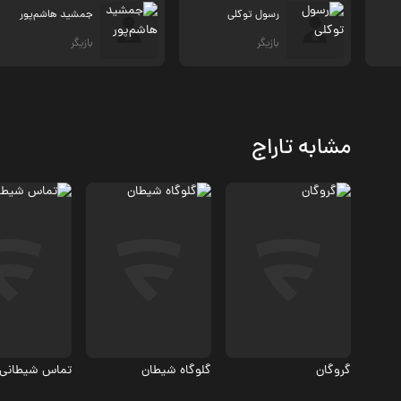
رسول توکلی
جمشید هاشم‌پور
بازیگر
بازیگر
مشابه تاراج
اکشن، جنگی
اکشن
اکشن
5.4
4.8
گروگان
گلوگاه شیطان
تماس شیطانی