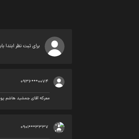
برای ثبت نظر ابتدا با
0936***0074
معرکه آقای جمشید هاشم پور
0901***3337