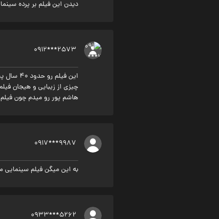
دیدن این فیلم بر پرده سین
0912***2573
هاشم پور رو میدم چون فیلم هایی که ایشون بازی کردند در د
0917***9987
به این میگن فیلم سینمایی م
0933***5262