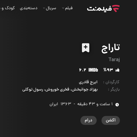
فیلم
سریال
دسته‌بندی
کودک و ن
تاراج
Taraj
6.2
%93
کارگردان
:
ایرج قادری
بازیگر
:
بهزاد جوانبخش، فخری خوروش، رسول توکلی
1 ساعت و 43 دقیقه
-
1363
‌ ایران
اکشن
درام