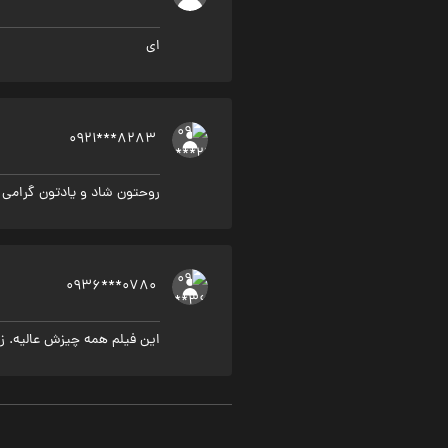
ای
0921***8283
روحتون شاد و یادتون گرامی ا
0936***0780
این فیلم همه چیزش عالیه. ز