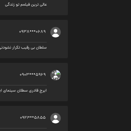
عالی ترین فیلمم تو زندگی
0938***0689
سلطان بی رقیب تکرار نشودنی
0903***5969
ایرج قادری سطلان سینمای ای
0921***5855