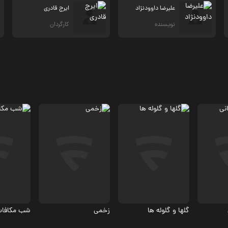
علیرضا داوودنژاد
ایرج قادری
نویسنده
کارگردان
اکشن
درام، اکشن
درام
3.1
گلها و گلوله ها
زخمی
شب مکافا