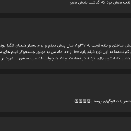
ما لذت بخش بود که گذشت یادش بخیر
این فیلم رو حدود ۴۰ سال پیش ساختن و بنده قریب به ۳۷و۸ سال پیش دیدم و برام
چیزی از زیبایی و هیجان فیلم کم نشده! به این نوع فیلم باید ۱۰۰ از ۱۰۰ د
هه ۶۰ و ۷۰ هیچوقت قدیمی نمیشن.... درود بر آقای جمشید (آریا) هاشم پور
حشر با دیالوگهای پرمعنی👏👏👏👏