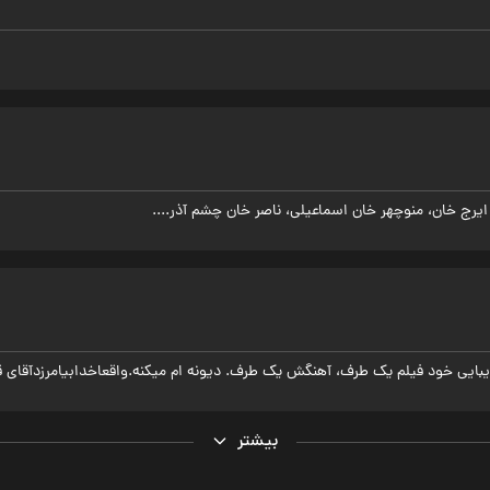
یرج خان، منوچهر خان اسماعیلی، ناصر خان چشم آذر....
یبایی خود فیلم یک طرف، آهنگش یک طرف. دیونه ام میکنه.واقعاخدابیامرزدآقای 
بیشتر