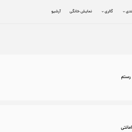
ندی
گالری
نمایش خانگی
آرشیو
برتا؛ داستان یک اسلحه
عیدی HD
 رستم
مانتی