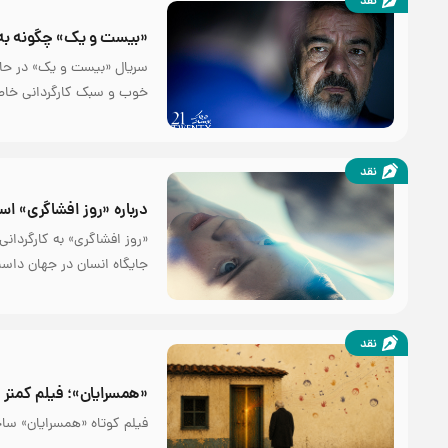
نقد
«بیست و یک» چگونه به پا
سریال «بیست و یک» در حالی
خوب و سبک کارگردانی خاص 
نقد
درباره «روز افشاگری» اس
«روز افشاگری» به کارگردانی
جایگاه انسان در جهان داس
نقد
«همسرایان»؛ فیلم کمتر
فیلم کوتاه «همسرایان» سا