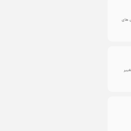
ی های
غییر