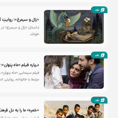
نقد
«زال و سیمرغ»؛ روایتِ ک
داستان «زال و سیمرغ» در ش
خواند.
نقد
درباره فیلم «ماه پنهان»؛
فیلم سینمایی «ماه پنهان»
مرتبط با خانواده، روایتی ا
نقد
«خمره» ما را به دل فره