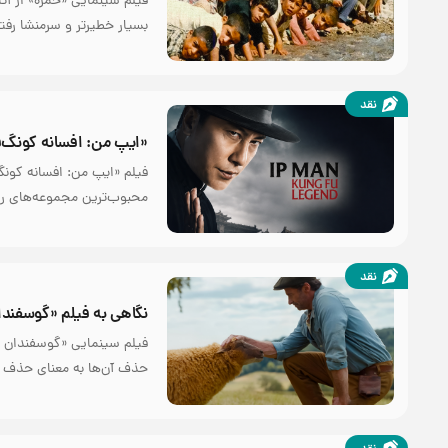
فیلم سینمایی «خمره» از آث
بسیار خطیرتر و سرمنشا رفت
نقد
«ایپ من: افسانه کونگ‌ف
فیلم «ایپ من: افسانه کونگ
محبوب‌ترین مجموعه‌های رزم
نقد
نگاهی به فیلم «گوسفندان
فیلم سینمایی «گوسفندان کا
حذف آن‌ها به معنای حذف