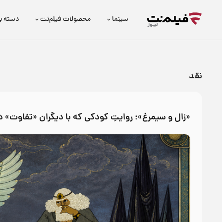
سینما
محصولات فیلم‌نت
دسته ب
نقد
«زال و سیمرغ»؛ روایتِ کودکی که با دیگران «تفاوت» د