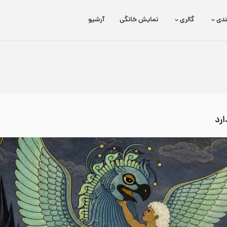
ندی
گالری
نمایش خانگی
آرشیو
برتا؛ داستان یک اسلحه
عیدی HD
ارد