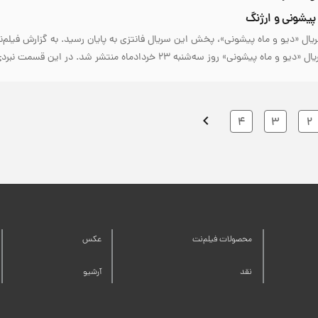
 پیشونی و ارژنگ
یال «دیو و ماه پیشونی»، پخش این سریال فانتزی به پایان رسید. به گزارش فیلم‌ن
ونی» روز سه‌شنبه ۲۳ خردادماه منتشر شد. در این قسمت نبردی…
4
3
2
محصولات فیلم‌نت
عکس
نقد
آرشیو