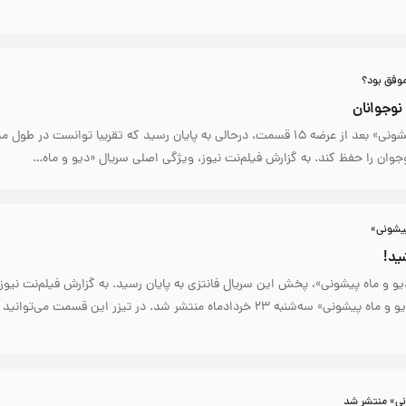
موفق بود؟
نوجوانان
سریال کودک «دیو و ماه پیشونی» بعد از عرضه ۱۵ قسمت، درحالی به پایان رسید که تقریبا توانست در طو
ان را حفظ کند. به گزارش فیلم‌نت نیوز، ویژگی اصلی سریال «دیو و ماه…
پیشونی»
ید!
و ماه پیشونی»، پخش این سریال فانتزی به پایان رسید. به گزارش فیلم‌نت نیوز،
قسمت پانزدهم و پایانی «دیو و ماه پیشونی» سه‌شنبه ۲۳ خردادماه منتشر شد. در تیزر این قسمت می‌
نی» منتشر شد