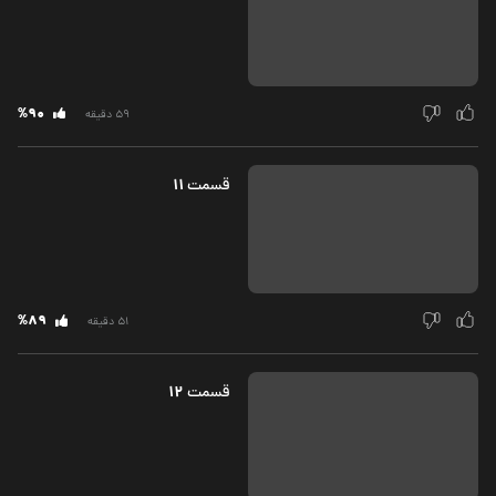
%90
59 دقیقه
11
قسمت‌
%89
51 دقیقه
12
قسمت‌