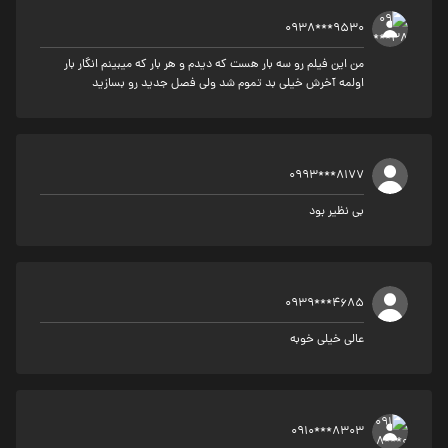
0938***9530
من این فیلم رو سه بار هست که دیدم و هر بار که میبینم انگار بار
اولمه آخرش خیلی بد تموم شد ولی فصل جدید رو بسازید
0993***8177
بی نظیر بود
0939***4685
عالی خیلی خوبه
0910***8303