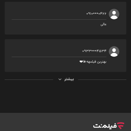
0910***0466
عالی
0933***4534
بهترین فیلمهه💫❤️
بیشتر