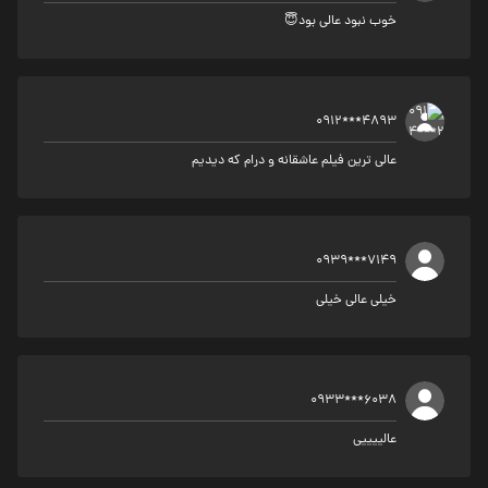
خوب نبود عالی بود😇
0912***4893
عالی ترین فیلم عاشقانه و درام که دیدیم
0939***7149
خیلی عالی خیلی
0933***6038
عالییییی