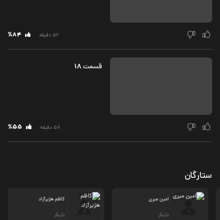
%84
56 دقیقه
18
قسمت‌
%55
58 دقیقه
ستارگان
امین میری
کاظم هژیرآزاد
بازیگر
بازیگر