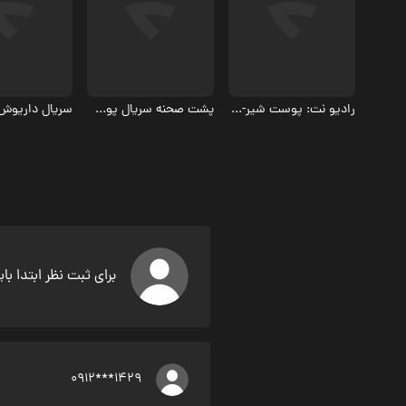
اجتماعی
اجتماعی
اجتماعی
رادیو نت: پوست شیر- فصل ۱
پشت صحنه سریال پوست شیر
سریال داریوش
برای ثبت نظر ابتدا با
0912***1429