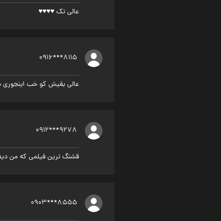
عالی تک ♥️♥️♥️♥️
0916***8115
عالی بقیش کو خب اینجوری د
0912***9278
قشنگ ترین فیلمی که من دید
0903***8555