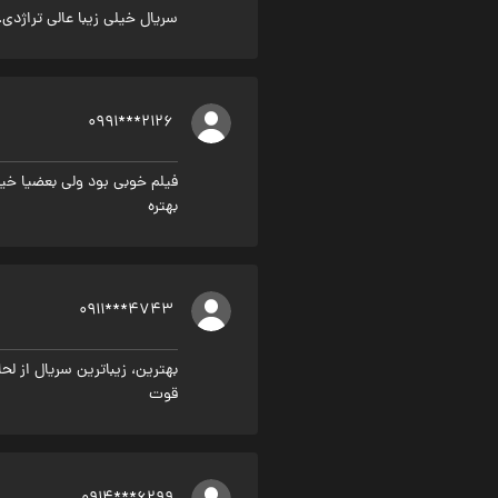
سریال خیلی زیبا عالی تراژدی
0991***2126
فیلم خوبی بود ولی بعضیا خی
بهتره
0911***4743
بهترین، زیباترین سریال از ل
قوت