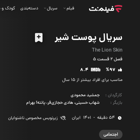
فیلم
سریال
دسته‌بندی
کودک و ن
سریال پوست شیر
The Lion Skin
فصل‌ 2 قسمت‌ 5
8.4
%97
مناسب برای افراد بیشتر از 15 سال
کارگردان
:
جمشید محمودی
بازیگر
:
شهاب حسینی، هادی حجازی‌فر، پانته‌آ بهرام
54 دقیقه
-
1401
‌ ایران
زیرنویس مخصوص ناشنوایان
اجتماعی