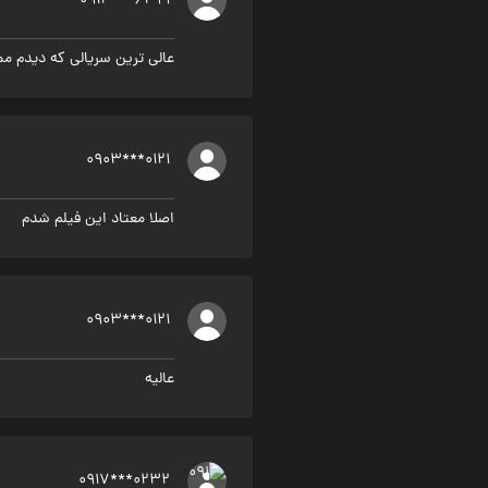
0914***6299
عالی ترین سریالی که دیدم مم
0903***0121
اصلا معتاد اين فيلم شدم
0903***0121
عاليه
0917***0232