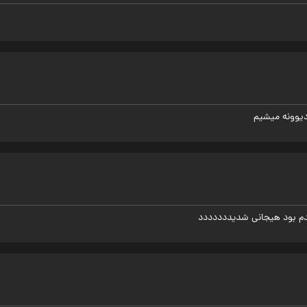
یوونه میشیم
م بود هیجانی شدیددددددد