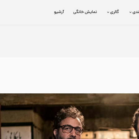
ندی
گالری
نمایش خانگی
آرشیو
برتا؛ داستان یک اسلحه
عیدی HD