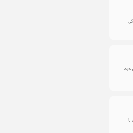
گی
 خود
را