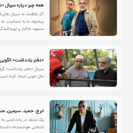
همه چیز درباره سریال «
اگر علاقمند به سریال های
پیشنهاد ما به شماست. به گ
مسعود خاکباز و تهیه‌کنن
«دفتر یادداشت» الگویی
سریال «دفتر یادداشت» گرچه
حال خوبی ایجاد کرده است. 
ایرج، حمید، سیمین، منیر
یک منتقد در یادداشتی به س
انتخابی هوشمندانه دانست