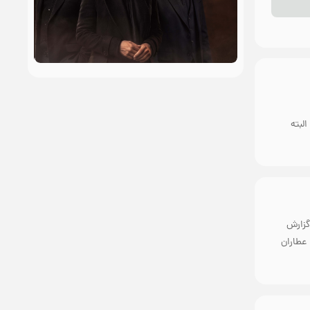
لبته
گزارش
عطاران