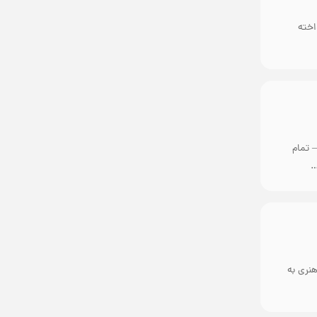
اخته
 تمام
…
نری به