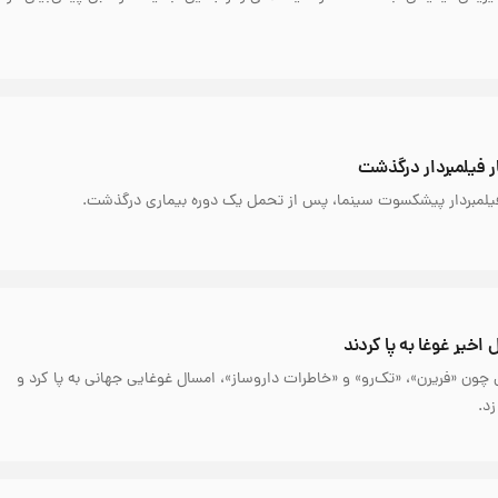
ر فیلمبردار درگذشت
فیلمبردار پیشکسوت سینما، پس از تحمل یک دوره بیماری درگذشت.
اخیر غوغا به پا کردند
چون «فریرن»، «تک‌رو» و «خاطرات داروساز»، امسال غوغایی جهانی به پا کرد و
زد.