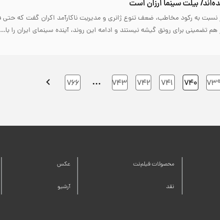
ده‌اند/ بیلت سینما ارزان است
 نسبت به رکود مخاطب، ضعف تنوع ژانری و مدیریت ناکارآمد اکران گفت که حتی ف
هم تضمینی برای رونق گیشه نیستند و ادامه این روند، آینده سینمای ایران را با…
…
۷۶۶
۷۴۳
۷۴۲
۷۴۱
۷۴۰
۷۳
محصولات فیلم‌نت
عکس
نقد
آرشیو