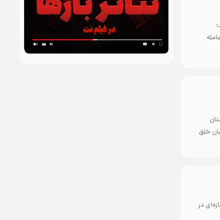
؛
امله
تان
بان خلق
ه‌ای در