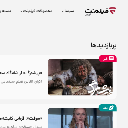
سینما
محصولات فیلم‌نت
دسته ب
پربازدیدها
خبر
«پیشمرگ» از شامگاه سه‌ش
اکران آنلاین فیلم سینمایی
نقد
«سرقت»؛ قربانی کلیشه‌ه
سریال «سرقت» ساخته سوتیری