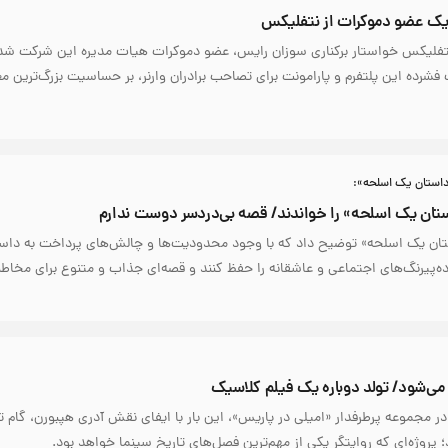
ی یک عضو دموکرات از نتفلیکس
 نتفلیکس خواستار برکناری سوزان رایس، عضو دموکرات هیات مدیره این شرکت شد
فشرده این پلتفرم و پارامونت برای تصاحب برادران وارنر، بر حساسیت بزرگ‌ترین مع
 داستان یک اسلحه»:
ستان‌ یک اسلحه» را خواندند/ قصه بی‌دردسر دوست ندارم
داستان یک اسلحه» توضیح داد که با وجود محدودیت‌ها و چالش‌های پرداخت به داس
رده‌پیرنگ‌های اجتماعی و عاشقانه را حفظ کنند و قصه‌ای جذاب و متنوع برای مخاط
ن می‌شود/ تولد دوباره یک فیلم کلاسیک
در مجموعه پرطرفدار «امیلی در پاریس»، این‌ بار با ایفای نقش آدری هپبورن، گام تاز
؛ پروژه‌ای که روایتگر یکی از مهم‌ترین فصل‌های تاریخ سینما خواهد بود.