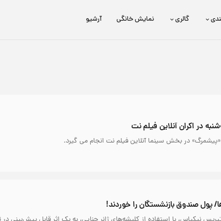
ندی
گالری
نمایش خانگی
آرشیو
برتا؛ داستان یک اسلحه
عیدی HD
نبه در اکران آنلاین فیلم نت
 «پیشمرگ» در بخش سینما آنلاین فیلم نت انجام می گیرد.
ا/ پول صندوق بازنشستگان را خوردند!
س نیکیاس، با استفاده از کلیشه‌های ژانر جنایی، به یک اثر قابل پیش‌بینی در ت