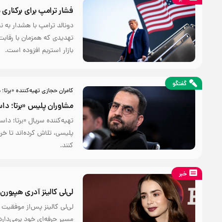
فشار ترامپ برای برکنار
دونالد ترامپ با هشدار به
تهدیدی که همزمان با رقابت 
بازار استریم افزوده است.
گفتگو
کامران حجازی تهیه‌کننده «برتا؛
مشاوران پلیس «برتا؛ دا
تهیه‌کننده سریال «برتا؛ 
پلیسی، تلاش کرده‌اند تا خ
کنند.
خبر
لی‌لی کالینز آدری هپبور
لی‌لی کالینز پس‌از موفقیت 
مسیر حرفه‌ای خود برمی‌دارد