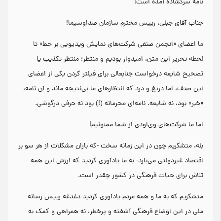
نامه سرگشاده آمده است:
جناب آقای جبلی، رییس محترم سازمان صداوسیما!
ما اعضای «انجمن صنفی شرکت‌های نمایش ویدیویی بر خط» تا
لحظه تحریر این متن، امیدوار بودیم و منتظر؛ منتظر تکذیب یا
تصحیح شایعه درخواست جنابعالی برای فیلتر کردن یکی از اعضای
این صنف، اما دریغ و درد که انتظارهای ما بی‌نتیجه ماند و آن نامه،
«خبر» بود، نه شایعه. نامه‌ای محرمانه (!) بود نه حرفی درگوشی.
اما ما شرکت‌های وی‌او‌دی از شما ممنونیم!
بله، متشکریم چون در این زمانه سخت -که باران مشکلات از هر سو بر
اقتصاد غیردولتی می‌بارد- به ما یادآوری کردید که ارزش این همه
تلاش برای حیات فرهنگی در کشور چقدر است.
متشکریم که به ما و همه مردم یادآوری کردید دغدغه رییس رسانه
ملی در این اوضاع فرهنگی آشفته و پرخطر، نه همراهی و کمک به