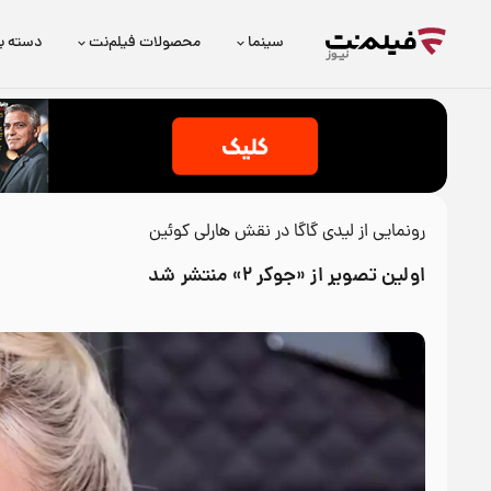
سینما
محصولات فیلم‌نت
دسته ب
رونمایی از لیدی گاگا در نقش هارلی کوئین
اولین تصویر از «جوکر ۲» منتشر شد