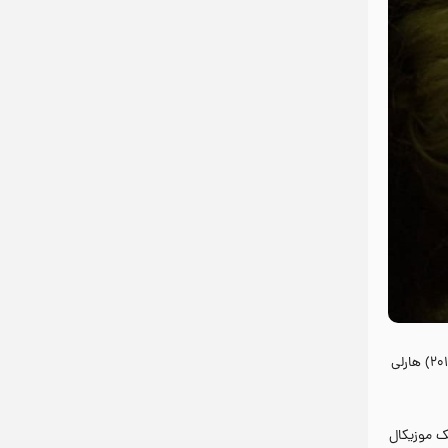
داستان «جوکر: جنون مشترک» هنوز به‌درستی مشخص نیست اما بر اساس کمیک‌های مربوط به هارلی کوئین و همین‌طور فیلم «جوخه انتحار» (محصول ۲۰۱۶) هارلی
ان یک موزیکال