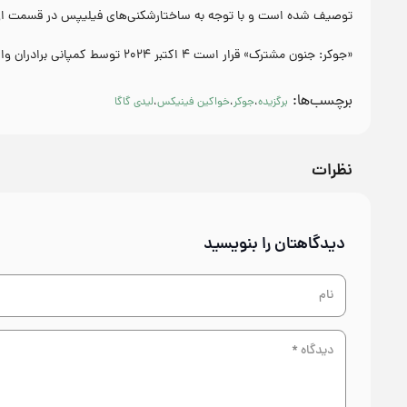
توصیف شده است و با توجه به ساختارشکنی‌های فیلیپس در قسمت اول، 
«جوکر: جنون مشترک» قرار است ۴ اکتبر ۲۰۲۴ توسط کمپانی برادران وارنر اکران شود.
برچسب‌ها:
برگزیده
،
جوکر
،
خواکین فینیکس
،
لیدی گاگا
نظرات
دیدگاهتان را بنویسید