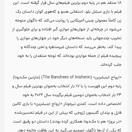
۱۸ منتقد هم در رتبه دوم برترین فیلم‌های سال قرار گرفته است. این
فیلم با بازی میشل یئو، استفانی هسو و که‌هوی کوان داستان یک
زن کاملاً معمولی چینی-آمریکایی را روایت می‌کند که ناگهان متوجه
می‌شود در چرخه‌ای از جهان‌های موازی گیر افتاده و برای جلوگیری از
تخریب چندجهانی باید نسخه‌های دیگر خود در جهان‌های موازی را
پیدا کند. به‌نظر می‌رسد که داستان غیرمنتظره و لحن چندگانه و
پیچیده فیلم از جمله مواردی بوده‌اند که توجه منتقدان را به خود
جلب کرده‌اند.
«ارواح اینیشرین» (The Banshees of Inisherin) (مارتین مک‌دونا)
رتبه دوم این فهرست را با ۱۷ بار انتخاب به‌عنوان بهترین فیلم سال و
۲۴ بار انتخاب به‌عنوان دومین فیلم برگزیده سال ۲۰۲۲ به خود
اختصاص داده است. کمدی تیره‌وتارِ «ارواح اینیشرین» با بازی کالین
فارل و برندان گلیسون (زوجی که پیش از این در فیلم تحسین‌شده
«در بروژ» هم با مک‌دونا همکاری کرده بودند) داستان دو رفیق است
که یکی از آن‌ها ناگهان تصمیم می‌گیرد به این رفاقت خاتمه دهد.