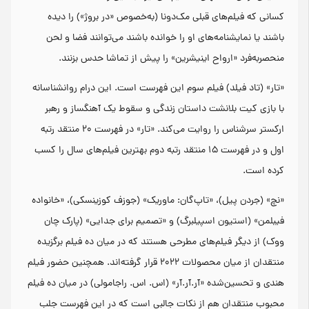
کسانی که فیلم‌های قبلی مک‌دونا (به‌خصوص «در بروژ») را دیده
باشند یا نمایشنامه‌های او را خوانده باشند می‌توانند فضا و لحن
منحصربه‌فرد «ارواح اینیشرین» را پیش از تماشا حدس بزنند.
«تار» (تاد فیلد) فیلم سوم این فهرست است. این درام روانشناسانه
با بازی کیت بلانشت داستان زندگی و سقوط یک آهنگساز و رهبر
ارکستر سرشناس را روایت می‌کند. «تار» در فهرست ۲۰ منتقد رتبه
اول و در فهرست ۱۵ منتقد رتبه دوم بهترین فیلم‌های سال را کسب
کرده است.
«نچ» (جردن پیل)، «تاپ‌گان: ماوریک» (جوزف کوزینسکی)، «خانواده
فیبلمن» (استیون اسپیلبرگ) و «تصمیم برای جدایی» (پارک چان
ووک) از دیگر فیلم‌های مطرحی هستند که در میان ده فیلم برگزیده
منتقدان از میان محصولات ۲۰۲۲ قرار گرفته‌اند. همچنین حضور فیلم
هندی و تحسین‌شده «آر.آر.آر» (اس. اس. راجامولی) در میان ده فیلم
محبوب منتقدان هم از نکات جالبی است که در این فهرست جلب