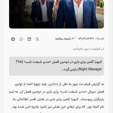
-
۲۰:۰۷ - ۱۴۰۳/۰۳/۳۱
3
دقیقه مطالعه
در فیلم‌نت نیوز بخوانید
الیویا کلمن برای بازی در دومین فصل «مدیر شیفت شب» (The
Night Manager) بازمی‌گردد.
به گزارش فیلم نت نیوز به نقل از ددلاین٬ چند چهره آشنا از اولین
فصل سریال «مدیر شیفت شب» برای بازی در دومین فصل آن٬ به تیم
بازیگران پیوستند. الیویا کلمن برای بازی در نقش افسر اطلاعاتی به
نام آنجلا بور٬ که برای ایفای این نقش نیز نامزد جایزه امی شده بود٬