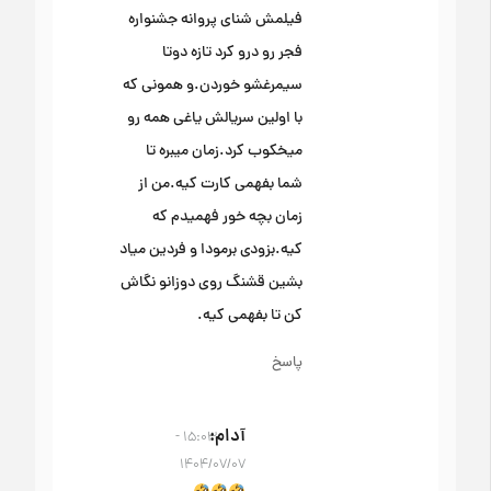
فیلمش شنای پروانه جشنواره
فجر رو درو کرد تازه دوتا
سیمرغشو خوردن.و همونی که
با اولین سریالش یاغی همه رو
میخکوب کرد.زمان میبره تا
شما بفهمی کارت کیه.من از
زمان بچه خور فهمیدم که
کیه.بزودی برمودا و فردین میاد
بشین قشنگ روی دوزانو نگاش
کن تا بفهمی کیه.
پاسخ
آدام
۱۵:۰۳ -
۱۴۰۴/۰۷/۰۷