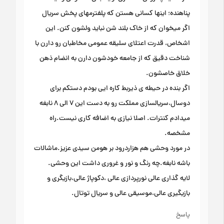
پناهنده؛ اینها کسانی هستن که پلفترمهای پخش سریال
اگر میخوان که از خاک بلند شن نباید ولشون کنن. این
اشخاص، قدرت اعتلای سلیقه عمومی مخاطبان رو دارن با
شناخت دقیق که از جامعه خودشون دارن به انضام ذهن
خلاق خاصشون.
اگر بنده در حیطه ی ذیربط کاره ایی بودم دستکم برای
دوسال،سریالسازی مملکت رو به دست این ۷ الی ۸ نابغه
میدادم کنترات. اصلا نیازی به اضافه کاری نیست.راه
مشخصه.
در مورد وحشی هم هزاردرود بر هومن سیدی عزیز.ماشالات
باشه نابغه.چه رنگ و نور و غروری داشت این وحشی.
لایه گذاری عالی نورپردازی عالی ،دکوپاژ عالی،بازیگری و
بازیگیری عالی،موسیقی عالی و سریال توتال.
پاسخ