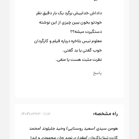
داداش خداییش برگرد یک بار دقیق نظر
خودتو بخون ببین چیزی از این نوشته
دستگیرت میشه؟؟
معلوم نیس بلاخره درباره فیلم و کارگردان
خوب گفتی یا بد گفتی.
نظرت مثبت هست یا منفی.
پاسخ
راه مشخصه
۱۱:۱۲ - ۱۴۰۴/۰۳/۱۳
هومن سیدی /سعید روستایی/ وحید جلیلوند /محمد
کارت تینا پاکروان /مقداری نوید جان محمودی و ایدا