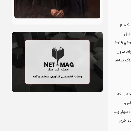
یک» از
اول
برگرداند. اما اکشن اصیل، طراحی جالب و دنیای نئونوآر «جان ویک» باعث شد این فیلم با اقبال فوق تصور مخاطبان مواجه شود. فیلمی که در سال‌های ۲۰۱۷ و ۲۰۱۹
همراه، بدون
ینک تماشا
جایی که
اص،
 دشوار و…
ایده خرج