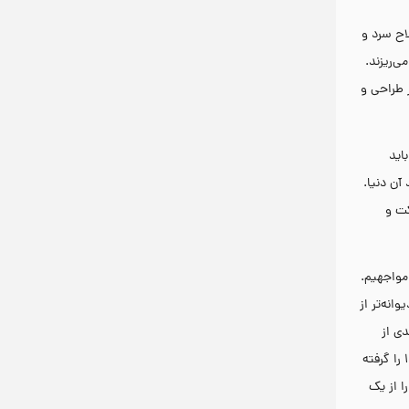
اح سرد و
‌ریزند.
 طراحی و
اید
آن دنیا.
کت و
مواجهیم.
نه‌تر از
ی از
محبوبیتش کم می‌شود؛ اما سری جان ویک، فیلم به فیلم بهتر شده و عجیب نیست امتیاز ۸.۱ را تصاحب کرده و از منتقدان هم نمره بسیار بالای ۹۴ از ۱۰۰ را گرفته
ا از یک