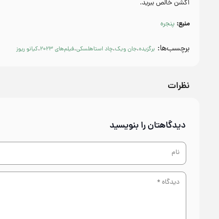
اکشن خالص ببرید.
منبع:
پنجره
برچسب‌ها:
برگزیده
،
جان ویک
،
چاد استاهلسکی
،
فیلم‌های 2023
،
کیانو ریوز
نظرات
دیدگاهتان را بنویسید