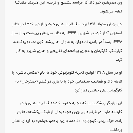
وی همچنین خبر داد که مراسم تشییع و ترحیم این هنرمند متعاقباً
اعلام می‌شود.
حریرچیان متولد ۱۳۱۱ بود و فعالیت هنری خود را از دی ۱۳۲۶ در تئاتر
اصفهان آغاز کرد. در شهریور ۱۳۳۲ به تئاتر سپاهان پیوست و از سال
۱۳۳۸ رسماً در رادیو اصفهان به عنوان هنرپیشه، گوینده، تهیه‌کننده،
گزارشگر، کارگردان و مجری برنامه‌های تفریحی و هنری شروع به کار
کرد.
او در سال ۱۳۴۸ اولین تجربه تلویزیونی خود به نام «عکاس باشی» را
انجام داد و فعالیت سینمایی خود را با بازی در فیلم «جعفرخان» به
کارگردانی علی حاتمی آغاز کرد.
این بازیگر پیشکسوت که تجربه حدود ۶ دهه فعالیت هنری را در
کارنامه دارد، در فیلم‌هایی چون «جعفرخان از فرنگ برگشته»، «فرش
باد»، «یک بوس کوچولو»، «قاعده بازی» و «دو خواهر» به ایفای نقش
پرداخت.