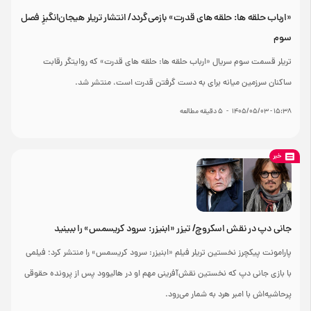
«ارباب حلقه ها: حلقه های قدرت» بازمی‌گردد/ انتشار تریلر هیجان‌انگیزِ فصل
سوم
تریلر قسمت سوم سریال «ارباب حلقه ها: حلقه های قدرت» که روایتگر رقابت
ساکنان سرزمین میانه برای به دست گرفتن قدرت است، منتشر شد.
۱۵:۳۸ - ۱۴۰۵/۰۵/۰۳
-
۵
دقیقه مطالعه
خبر
جانی دپ در نقش اسکروچ/ تیزر «ابنیزر: سرود کریسمس» را ببینید
پارامونت پیکچرز نخستین تریلر فیلم «ابنیزر: سرود کریسمس» را منتشر کرد؛ فیلمی
با بازی جانی دپ که نخستین نقش‌آفرینی مهم او در هالیوود پس از پرونده حقوقی
پرحاشیه‌اش با امبر هرد به شمار می‌رود.