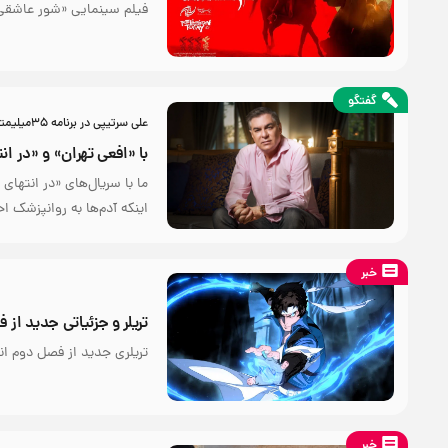
فیلم سینمایی «شور عاشقی» 
گفتگو
علی سرتیپی در برنامه ۳۵میلیمتری:
با «افعی تهران» و «در ا
ما با سریال‌های «در انتهای
اینکه آدم‌ها به روانپزشک ا
خبر
تریلر و جزئیاتی جدید از
تریلری جدید از فصل دوم ا
خبر