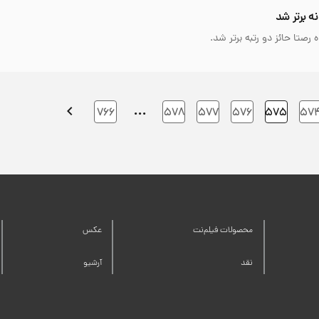
ه برتر شد
رصتا حائز دو رتبه برتر شد.
…
۷۶۶
۵۷۸
۵۷۷
۵۷۶
۵۷۵
۵۷
محصولات فیلم‌نت
عکس
نقد
آرشیو