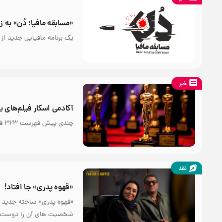
«مسابقه مافیا؛ دُن» به 
یک برنامه مافیایی جدید ا
خبر
آکادمی اسکار فیلم‌های بل
چندی پیش فهرست ۳۲۳ فیلم بلند واجد شرایط برای نود و هفتمین جوایز اسکار منتشر شد.
نقد
«قهوه پدری» جا افتاد!
«قهوه پدری» ساخته جدید م
شخصیت های آن را دوست د