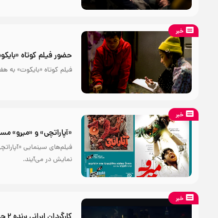
خبر
حضور فیلم کوتاه «بایکو
فیلم کوتاه «بایکوت» به هف
خبر
«آپاراتچی» و «میرو» مسا
فیلم‌های سینمایی «آپاراتچی
نمایش در می‌آیند.
خبر
کارگردان ایرانی برنده ۲ جایزه از جشنواره نیویورک شد