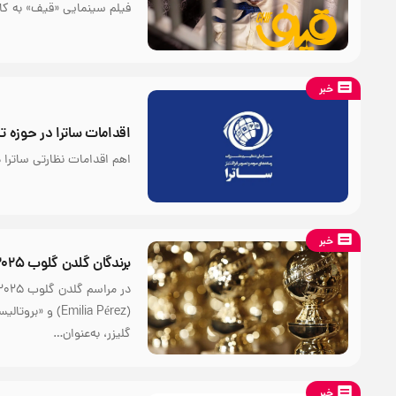
فیلم سینمایی «قیف» به کا
خبر
اقدامات ساترا در حوزه ت
اهم اقدامات نظارتی ساترا 
خبر
برندگان گلدن گلوب ۲۰۲۵: درخشش «امیلیا پرز» و «بروتالیست»
گلیزر، به‌عنوان…
خبر