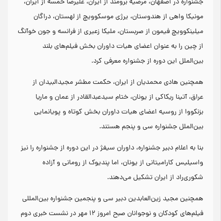
جشنواره در اصفهان، مرضیه برومند از ایران، علیرضا خمسه از ایران،
مونیکا واهی از هندوستان، یرژی موسکوویچ از لهستان، دراگان
میلینکوویچ فیمون از صربستان، ملیکا زعیری از فرانسه و جون خوآنگ
از چین را به عنوان اعضای هیات داوران بخش فیلم‌های بلند
بین‌الملل این دوره از جشنواره معرفی کرد.
همچنین هادی محمدیان از ایران، حکمت مطشر مجیدالبیدان از
عراق، آتینا ریکاکی از یونان، ختام سیدعبدالقادر از عمان و ماریا
بزنکووا از روسیه اعضای هیات داوران بخش کوتاه و پویانمایی
بین‌الملل جشنواره سی و پنجم هستند.
بنا به اعلام دبیر جشنواره، داوران سیفژ در این دوره از جشنواره را نیز
واسیلیس کارامیتانی از یونان، اما پندیوک از رومانی و آزاده
شکوری‌راد از ایران تشکیل می‌دهند.
همچنین مجید زین‌العابدین دبیر سی و پنجمین جشنواره بین‌المللی
فیلم‌های کودکان و نوجوانان صبح امروز ۱۲ مهر در نشست خبری دوم