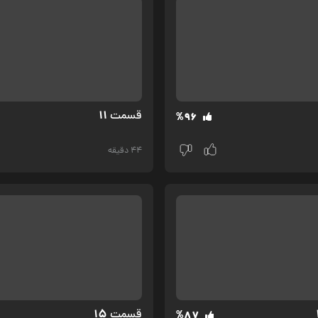
11
قسمت‌
%96
44 دقیقه
15
قسمت‌
%87