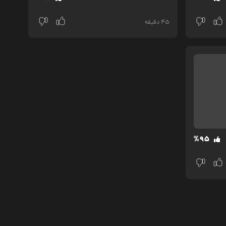
45 دقیقه
%95