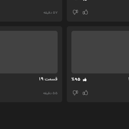
57 دقیقه
19
قسمت‌
%95
55 دقیقه