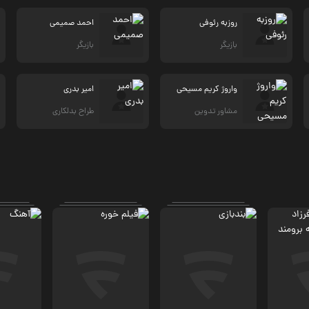
روزبه رئوفی
احمد صمیمی
بازیگر
بازیگر
واروژ كریم مسیحی
امیر بدری
مشاور تدوین
طراح بدلکاری