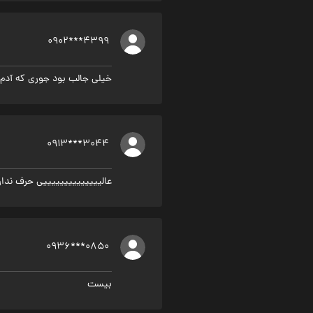
0902***4399
خیلی جالب بود جوری که آدم 
0913***3044
عالییییییییییییییی حرف ندار
0936***0850
بیست