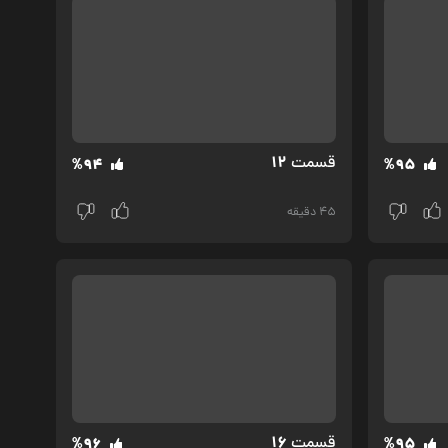
12
قسمت‌
%94
%95
45 دقیقه
16
قسمت‌
%96
%95