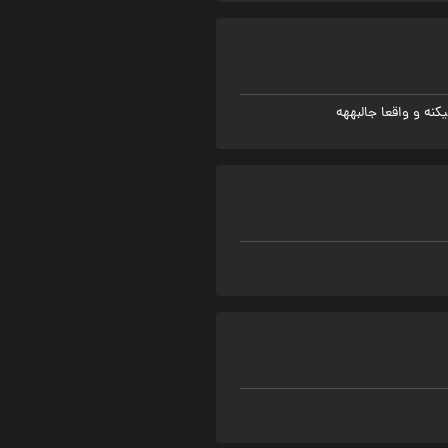
نه و واقعا جالبههه