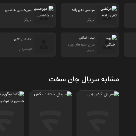
مرتضی تقی زاده
امیرحسین هاشمی
بازیگر
بازیگر
بیتا اخلاقی
حامد اوتادی
طراح جلوه‌های ویژه
فیلمبردار
بصری
مشابه سریال جان سخت
درام، معمایی
کمدی، درام